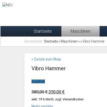
Startseite
Maschinen
Sie sind hier:
Startseite
»
Maschinen
»
» Vibro Hammer
« Zurück zum Shop
Vibro Hammer
Angebot!
Ursprünglicher
Aktueller
380,00
€
250,00
€
Preis
Preis
exkl. 19 % MwSt.
zzgl.
Versandkosten
war:
ist:
Nicht vorrätig