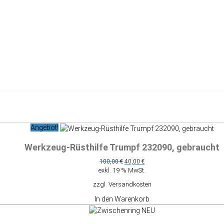
Angebot!
Werkzeug-Rüsthilfe Trumpf 232090, gebraucht
Ursprünglicher
Aktueller
100,00
€
40,00
€
Preis
Preis
exkl. 19 % MwSt.
war:
ist:
zzgl.
Versandkosten
100,00 €
40,00 €.
In den Warenkorb