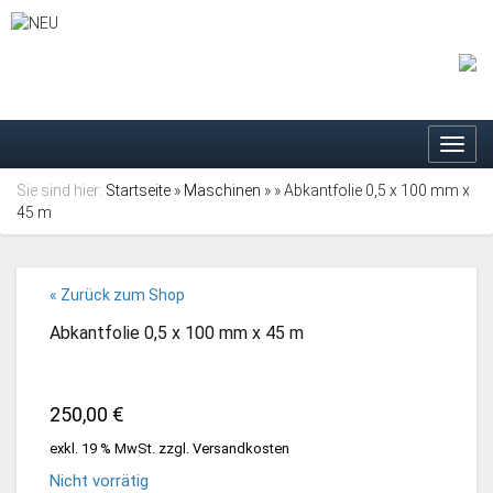
Toggl
navig
Sie sind hier:
Startseite
»
Maschinen
»
» Abkantfolie 0,5 x 100 mm x
45 m
« Zurück zum Shop
Abkantfolie 0,5 x 100 mm x 45 m
250,00
€
exkl. 19 % MwSt.
zzgl.
Versandkosten
Nicht vorrätig