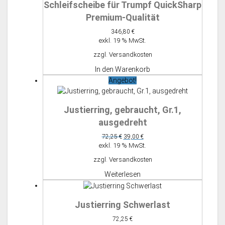
Schleifscheibe für Trumpf QuickSharp
Premium-Qualität
346,80
€
exkl. 19 % MwSt.
zzgl.
Versandkosten
In den Warenkorb
Angebot!
Justierring, gebraucht, Gr.1,
ausgedreht
Ursprünglicher
Aktueller
72,25
€
39,00
€
Preis
Preis
exkl. 19 % MwSt.
war:
ist:
zzgl.
Versandkosten
72,25 €
39,00 €.
Weiterlesen
Justierring Schwerlast
72,25
€