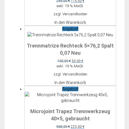
255,00
€
115,00
€
Preis
Preis
exkl. 19 % MwSt.
war:
ist:
zzgl.
Versandkosten
255,00 €
115,00 €.
In den Warenkorb
Angebot!
Trennmatrize Rechteck 5×76,2 Spalt
0,07 Neu
Ursprünglicher
Aktueller
100,00
€
50,00
€
Preis
Preis
exkl. 19 % MwSt.
war:
ist:
zzgl.
Versandkosten
100,00 €
50,00 €.
In den Warenkorb
Angebot!
Microjoint Trapez Trennwerkzeug
40×5, gebraucht
Ursprünglicher
Aktueller
560,00
€
225,00
€