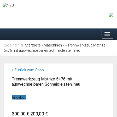
Toggl
navig
Sie sind hier:
Startseite
»
Maschinen
»
» Trennwerkzeug Matrize
5×76 mit auswechselbaren Schneidleisten, neu
« Zurück zum Shop
Trennwerkzeug Matrize 5×76 mit
auswechselbaren Schneidleisten, neu
Angebot!
Ursprünglicher
Aktueller
300,00
€
200,00
€