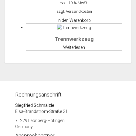
Preis
Preis
exkl. 19 % MwSt.
war:
ist:
zzgl.
Versandkosten
560,00 €
225,00 €.
In den Warenkorb
Trennwerkzeug
Weiterlesen
Rechnungsanschrift
Siegfried Schmälzle
Elsa-Brandström-Straße 21
71229 Leonberg-Höfingen
Germany
Ansprechpartner