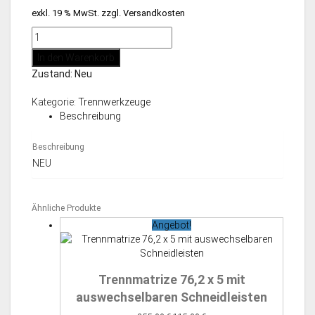
Preis
Preis
exkl. 19 % MwSt.
zzgl.
Versandkosten
war:
ist:
Trennwerkzeug
300,00 €
200,00 €.
Matrize
In den Warenkorb
5x76
Zustand: Neu
mit
auswechselbaren
Kategorie:
Trennwerkzeuge
Schneidleisten,
Beschreibung
neu
Menge
Beschreibung
NEU
Ähnliche Produkte
Angebot!
Trennmatrize 76,2 x 5 mit
auswechselbaren Schneidleisten
Ursprünglicher
Aktueller