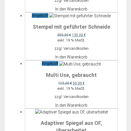
zzgl.
Versandkosten
375,00 €
195,00 €.
In den Warenkorb
Angebot!
Stempel mit geführter Schneide
Ursprünglicher
Aktueller
350,00
€
135,00
€
Preis
Preis
exkl. 19 % MwSt.
war:
ist:
zzgl.
Versandkosten
350,00 €
135,00 €.
In den Warenkorb
Angebot!
Multi Use, gebraucht
Ursprünglicher
Aktueller
125,00
€
50,00
€
Preis
Preis
exkl. 19 % MwSt.
war:
ist:
zzgl.
Versandkosten
125,00 €
50,00 €.
In den Warenkorb
Adaptiver Spiegel aus OF,
überarbeitet