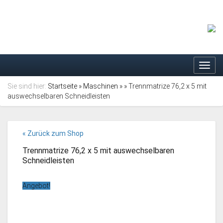
Toggl
navig
Sie sind hier:
Startseite
»
Maschinen
»
» Trennmatrize 76,2 x 5 mit
auswechselbaren Schneidleisten
« Zurück zum Shop
Trennmatrize 76,2 x 5 mit auswechselbaren
Schneidleisten
Angebot!