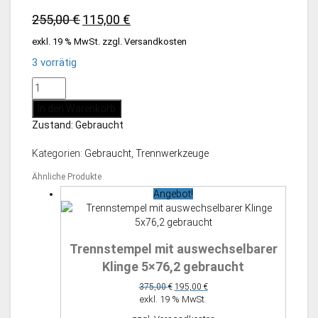
Ursprünglicher
Aktueller
255,00
€
115,00
€
Preis
Preis
exkl. 19 % MwSt.
zzgl.
Versandkosten
war:
ist:
3 vorrätig
255,00 €
115,00 €.
Trennmatrize
76,2
In den Warenkorb
x
Zustand: Gebraucht
5
mit
Kategorien:
Gebraucht
,
Trennwerkzeuge
auswechselbaren
Schneidleisten
Ähnliche Produkte
Menge
Angebot!
Trennstempel mit auswechselbarer
Klinge 5×76,2 gebraucht
Ursprünglicher
Aktueller
375,00
€
195,00
€
Preis
Preis
exkl. 19 % MwSt.
war:
ist: