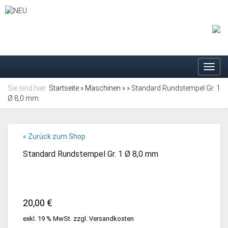
Toggl
navig
Sie sind hier:
Startseite
»
Maschinen
»
» Standard Rundstempel Gr. 1
Ø 8,0 mm
« Zurück zum Shop
Standard Rundstempel Gr. 1 Ø 8,0 mm
20,00
€
exkl. 19 % MwSt.
zzgl.
Versandkosten