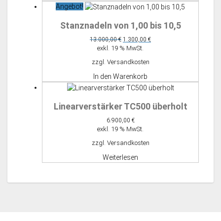
Angebot!
Stanznadeln von 1,00 bis 10,5
Ursprünglicher
Aktueller
13.000,00
€
1.300,00
€
Preis
Preis
exkl. 19 % MwSt.
war:
ist:
zzgl.
Versandkosten
13.000,00 €
1.300,00 €.
In den Warenkorb
Linearverstärker TC500 überholt
6.900,00
€
exkl. 19 % MwSt.
zzgl.
Versandkosten
Weiterlesen