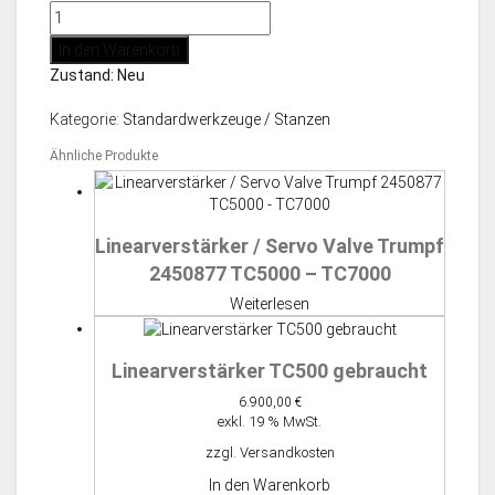
Standard
Rundstempel
In den Warenkorb
Gr.
Zustand: Neu
1
Ø
Kategorie:
Standardwerkzeuge / Stanzen
8,0
mm
Ähnliche Produkte
Menge
Linearverstärker / Servo Valve Trumpf
2450877 TC5000 – TC7000
Weiterlesen
Linearverstärker TC500 gebraucht
6.900,00
€
exkl. 19 % MwSt.
zzgl.
Versandkosten
In den Warenkorb