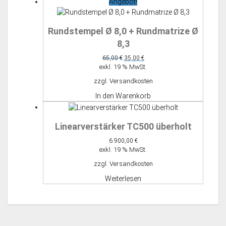
Angebot!
Rundstempel Ø 8,0 + Rundmatrize Ø
8,3
Ursprünglicher
Aktueller
65,00
€
35,00
€
Preis
Preis
exkl. 19 % MwSt.
war:
ist:
zzgl.
Versandkosten
65,00 €
35,00 €.
In den Warenkorb
Linearverstärker TC500 überholt
6.900,00
€
exkl. 19 % MwSt.
zzgl.
Versandkosten
Weiterlesen