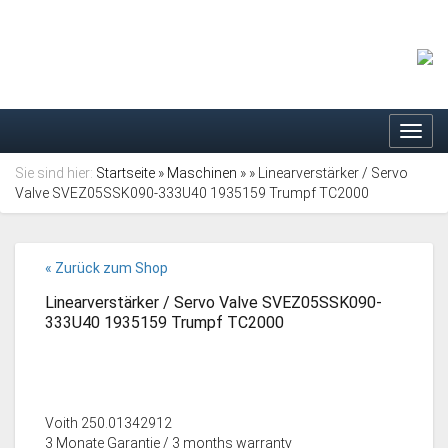
Toggl
navig
Sie sind hier:
Startseite
»
Maschinen
»
» Linearverstärker / Servo
Valve SVEZ05SSK090-333U40 1935159 Trumpf TC2000
« Zurück zum Shop
Linearverstärker / Servo Valve SVEZ05SSK090-
333U40 1935159 Trumpf TC2000
Voith 250.01342912
3 Monate Garantie / 3 months warranty