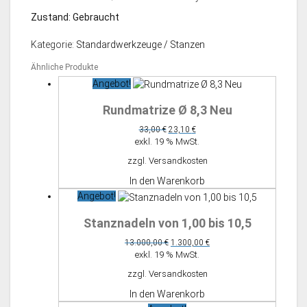
Zustand: Gebraucht
Kategorie:
Standardwerkzeuge / Stanzen
Ähnliche Produkte
Angebot!
Rundmatrize Ø 8,3 Neu
Ursprünglicher
Aktueller
33,00
€
23,10
€
Preis
Preis
exkl. 19 % MwSt.
war:
ist:
zzgl.
Versandkosten
33,00 €
23,10 €.
In den Warenkorb
Angebot!
Stanznadeln von 1,00 bis 10,5
Ursprünglicher
Aktueller
13.000,00
€
1.300,00
€
Preis
Preis
exkl. 19 % MwSt.
war:
ist:
zzgl.
Versandkosten
13.000,00 €
1.300,00 €.
In den Warenkorb