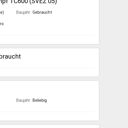
umpf TC600 (SVEZ 05)
e)
Baujahr:
Gebraucht
ro
braucht
Baujahr:
Beliebig