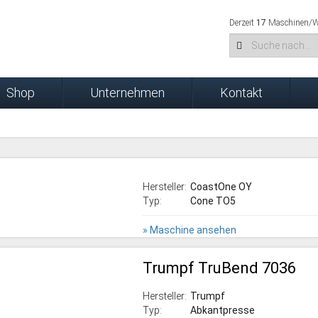
Derzeit
17
Maschinen/We
Shop
Unternehmen
Kontakt
Hersteller:
CoastOne OY
Typ:
Cone TO5
» Maschine ansehen
Trumpf TruBend 7036
Hersteller:
Trumpf
Typ:
Abkantpresse