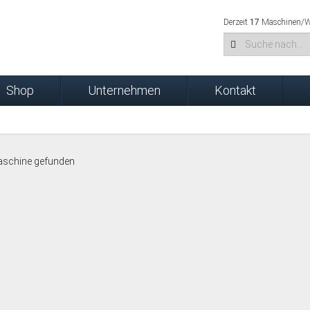
Derzeit
17
Maschinen/We
Shop
Unternehmen
Kontakt
aschine gefunden