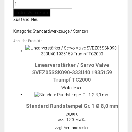
Matrizen
50,00 €
25,00 €.
Hartrohling
In den Warenkorb
Größe
Zustand: Neu
2
ohne
Kategorie:
Standardwerkzeuge / Stanzen
Bohrung
Menge
Ähnliche Produkte
Linearverstärker / Servo Valve
SVEZ05SSK090-333U40 1935159
Trumpf TC2000
Weiterlesen
Standard Rundstempel Gr. 1 Ø 8,0 mm
20,00
€
exkl. 19 % MwSt.
zzgl.
Versandkosten