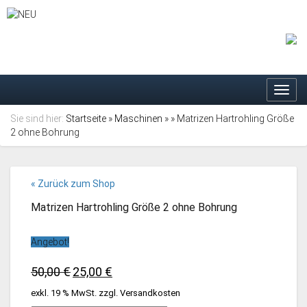
Toggl
navig
Sie sind hier:
Startseite
»
Maschinen
»
» Matrizen Hartrohling Größe
2 ohne Bohrung
« Zurück zum Shop
Matrizen Hartrohling Größe 2 ohne Bohrung
Angebot!
Ursprünglicher
Aktueller
50,00
€
25,00
€
Preis
Preis
exkl. 19 % MwSt.
zzgl.
Versandkosten
war:
ist: