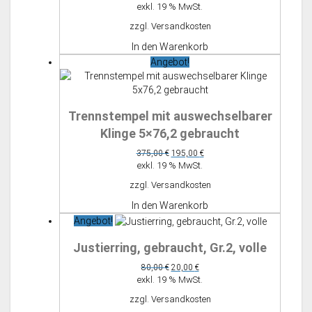
Preis
Preis
exkl. 19 % MwSt.
war:
ist:
zzgl.
Versandkosten
1.850,00 €
250,00 €.
In den Warenkorb
Angebot!
Trennstempel mit auswechselbarer
Klinge 5×76,2 gebraucht
Ursprünglicher
Aktueller
375,00
€
195,00
€
Preis
Preis
exkl. 19 % MwSt.
war:
ist:
zzgl.
Versandkosten
375,00 €
195,00 €.
In den Warenkorb
Angebot!
Justierring, gebraucht, Gr.2, volle
Ursprünglicher
Aktueller
80,00
€
20,00
€
Preis
Preis
exkl. 19 % MwSt.
war:
ist:
zzgl.
Versandkosten
80,00 €
20,00 €.