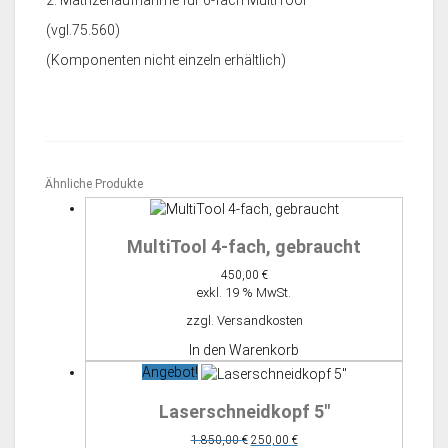
2: Matrizenaufnahme für 6-fach MultiTool
(vgl.75.560)
(Komponenten nicht einzeln erhältlich)
Ähnliche Produkte
MultiTool 4-fach, gebraucht
450,00
€
exkl. 19 % MwSt.
zzgl.
Versandkosten
In den Warenkorb
Angebot!
Laserschneidkopf 5″
Ursprünglicher
Aktueller
1.850,00
€
250,00
€