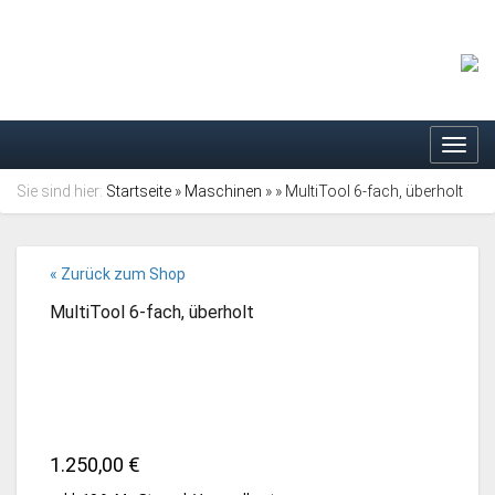
Toggl
navig
Sie sind hier:
Startseite
»
Maschinen
»
» MultiTool 6-fach, überholt
« Zurück zum Shop
MultiTool 6-fach, überholt
1.250,00
€