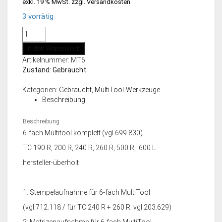
exkl. 19 % MwSt.
zzgl.
Versandkosten
3 vorrätig
MultiTool
6-
In den Warenkorb
fach,
Artikelnummer:
MT6
überholt
Zustand: Gebraucht
Menge
Kategorien:
Gebraucht
,
MultiTool-Werkzeuge
Beschreibung
Beschreibung
6-fach Multitool komplett (vgl.699.830)
TC 190 R, 200 R, 240 R, 260 R, 500 R, 600 L
hersteller-überholt
1: Stempelaufnahme für 6-fach MultiTool
(vgl.712.118 / für TC 240 R + 260 R: vgl.203.629)