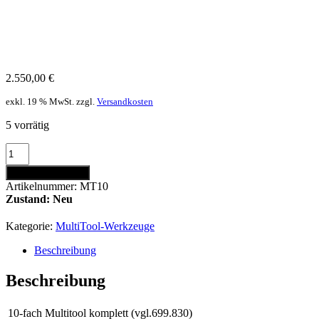
2.550,00
€
exkl. 19 % MwSt.
zzgl.
Versandkosten
5 vorrätig
MultiTool
10-
In den Warenkorb
fach
Artikelnummer:
MT10
Menge
Zustand: Neu
Kategorie:
MultiTool-Werkzeuge
Beschreibung
Beschreibung
10-fach Multitool komplett (vgl.699.830)