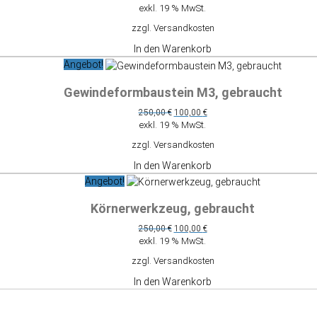
exkl. 19 % MwSt.
zzgl.
Versandkosten
In den Warenkorb
Angebot!
Gewindeformbaustein M3, gebraucht
Ursprünglicher
Aktueller
250,00
€
100,00
€
Preis
Preis
exkl. 19 % MwSt.
war:
ist:
zzgl.
Versandkosten
250,00 €
100,00 €.
In den Warenkorb
Angebot!
Körnerwerkzeug, gebraucht
Ursprünglicher
Aktueller
250,00
€
100,00
€
Preis
Preis
exkl. 19 % MwSt.
war:
ist:
zzgl.
Versandkosten
250,00 €
100,00 €.
In den Warenkorb