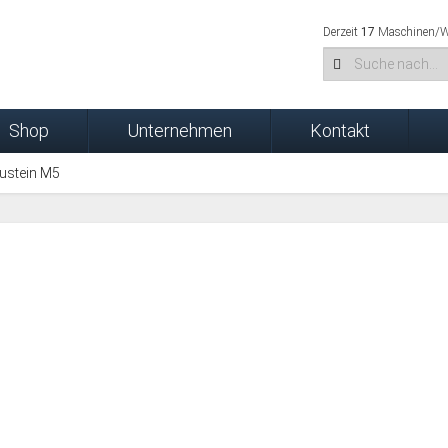
Derzeit
17
Maschinen/We
Shop
Unternehmen
Kontakt
ustein M5