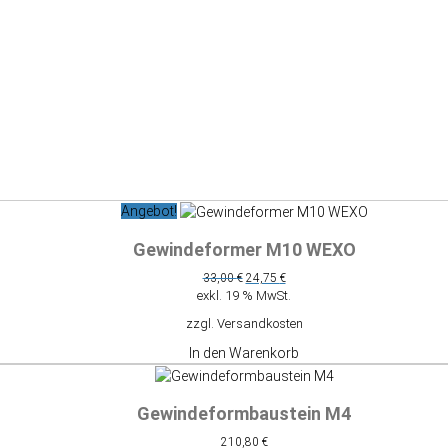
Angebot!
Gewindeformer M10 WEXO
Ursprünglicher
Aktueller
33,00
€
24,75
€
Preis
Preis
exkl. 19 % MwSt.
war:
ist:
zzgl.
Versandkosten
33,00 €
24,75 €.
In den Warenkorb
Gewindeformbaustein M4
210,80
€